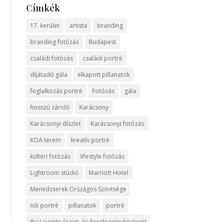
Címkék
17. kerület
artista
branding
branding fotózás
Budapest
családi fotózás
családi portré
díjátadó gála
elkapott pillanatok
foglalkozás portré
Fotózás
gála
hosszú záridő
Karácsony
Karácsonyi díszlet
Karácsonyi fotózás
KOA terem
kreatív portré
kültéri fotózás
lifestyle fotózás
Lightroom stúdió
Marriott Hotel
Menedzserek Országos Szövtsége
női portré
pillanatok
portré
Riz Levente Sport- és Rendezvényközpont