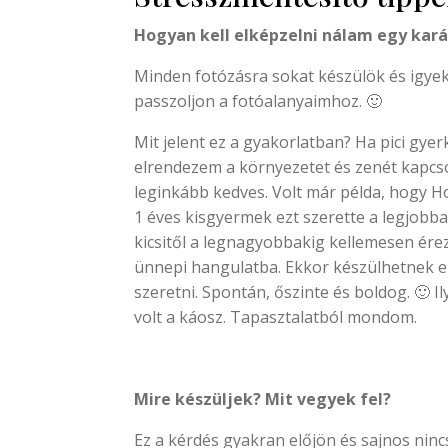
Hogyan kell elképzelni nálam egy kará
Minden fotózásra sokat készülök és igyek
passzoljon a fotóalanyaimhoz. 🙂
Mit jelent ez a gyakorlatban? Ha pici gyer
elrendezem a környezetet és zenét kapcso
leginkább kedves. Volt már példa, hogy H
1 éves kisgyermek ezt szerette a legjobb
kicsitől a legnagyobbakig kellemesen érezz
ünnepi hangulatba. Ekkor készülhetnek el
szeretni. Spontán, őszinte és boldog. 🙂 I
volt a káosz. Tapasztalatból mondom.
Mire készüljek? Mit vegyek fel?
Ez a kérdés gyakran előjön és sajnos nincs