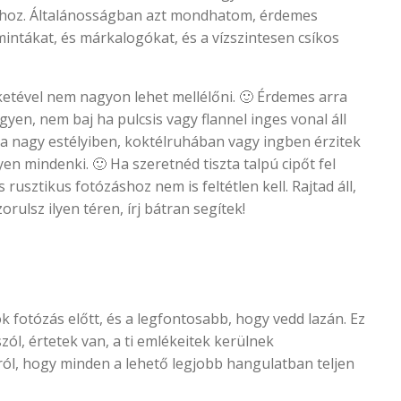
ágához. Általánosságban azt mondhatom, érdemes
mintákat, és márkalogókat, és a vízszintesen csíkos
feketével nem nagyon lehet mellélőni. 🙂 Érdemes arra
egyen, nem baj ha pulcsis vagy flannel inges vonal áll
ha nagy estélyiben, koktélruhában vagy ingben érzitek
en mindenki. 🙂 Ha szeretnéd tiszta talpú cipőt fel
rusztikus fotózáshoz nem is feltétlen kell. Rajtad áll,
rulsz ilyen téren, írj bátran segítek!
k fotózás előtt, és a legfontosabb, hogy vedd lazán. Ez
zól, értetek van, a ti emlékeitek kerülnek
ól, hogy minden a lehető legjobb hangulatban teljen