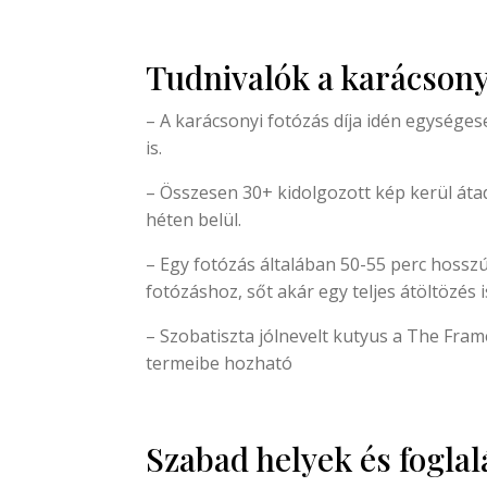
Tudnivalók a karácson
– A karácsonyi fotózás díja idén egységese
is.
– Összesen 30+ kidolgozott kép kerül átad
héten belül.
– Egy fotózás általában 50-55 perc hosszú
fotózáshoz, sőt akár egy teljes átöltözés i
– Szobatiszta jólnevelt kutyus a The Fra
termeibe hozható
Szabad helyek és foglal