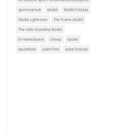
sportcsarnok
stúdió
Stúdió fotózás
Stúdió Lightroom
The Frame stúdió
The Little Grandma Stúdió
Év menedzsere
Ünnep
épület
épületfotó
üzleti fotó
üzleti fotózás