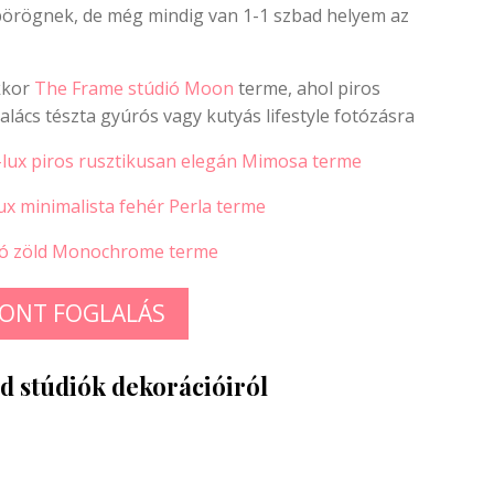
pörögnek, de még mindig van 1-1 szbad helyem az
kkor
The Frame stúdió Moon
terme, ahol piros
lács tészta gyúrós vagy kutyás lifestyle fotózásra
-lux piros rusztikusan elegán Mimosa terme
lux minimalista fehér Perla terme
ció zöld Monochrome terme
ONT FOGLALÁS
d stúdiók dekorációiról