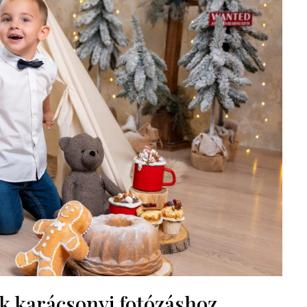
k karácsonyi fotózáshoz