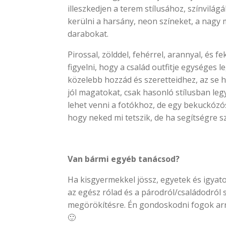
illeszkedjen a terem stílusához, színvil
kerülni a harsány, neon színeket, a nagy 
darabokat.
Pirossal, zölddel, fehérrel, arannyal, és 
figyelni, hogy a család outfitje egységes l
közelebb hozzád és szeretteidhez, az se 
jól magatokat, csak hasonló stílusban legy
lehet venni a fotókhoz, de egy bekuckózós 
hogy neked mi tetszik, de ha segítségre szo
Van bármi egyéb tanácsod?
Ha kisgyermekkel jössz, egyetek és igyato
az egész rólad és a párodról/családodról s
megörökítésre. Én gondoskodni fogok arr
🙂