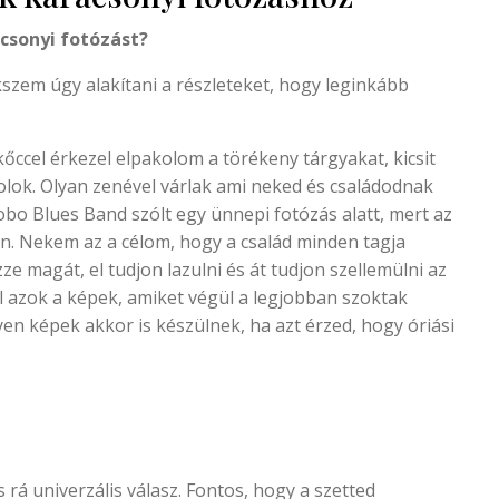
csonyi fotózást?
szem úgy alakítani a részleteket, hogy leginkább
kőccel érkezel elpakolom a törékeny tárgyakat, kicsit
lok. Olyan zenével várlak ami neked és családodnak
obo Blues Band szólt egy ünnepi fotózás alatt, mert az
an. Nekem az a célom, hogy a család minden tagja
e magát, el tudjon lazulni és át tudjon szellemülni az
 azok a képek, amiket végül a legjobban szoktak
lyen képek akkor is készülnek, ha azt érzed, hogy óriási
 rá univerzális válasz. Fontos, hogy a szetted