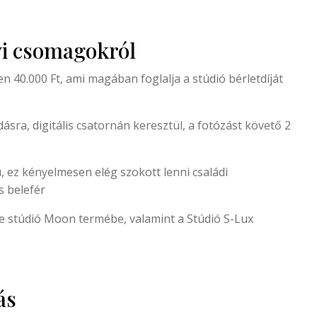
yi csomagokról
n 40.000 Ft, ami magában foglalja a stúdió bérletdíját
ásra, digitális csatornán keresztül, a fotózást követő 2
, ez kényelmesen elég szokott lenni családi
s belefér
me stúdió Moon termébe, valamint a Stúdió S-Lux
ás